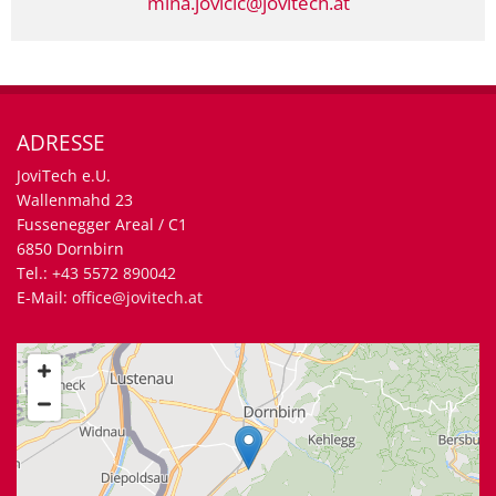
mina.jovicic@jovitech.at
ADRESSE
JoviTech e.U.
Wallenmahd 23
Fussenegger Areal / C1
6850 Dornbirn
Tel.:
+43 5572 890042
E-Mail:
office@jovitech.at